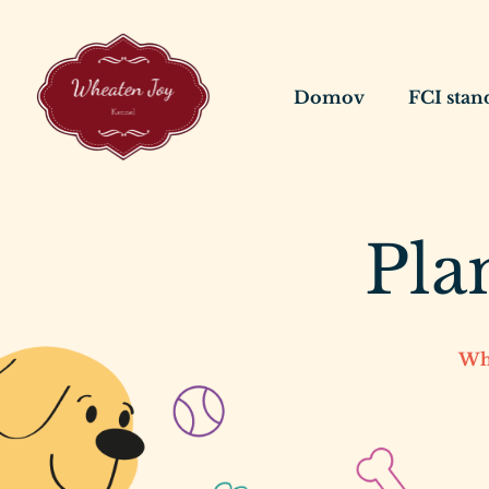
Domov
FCI stan
Pla
Wh