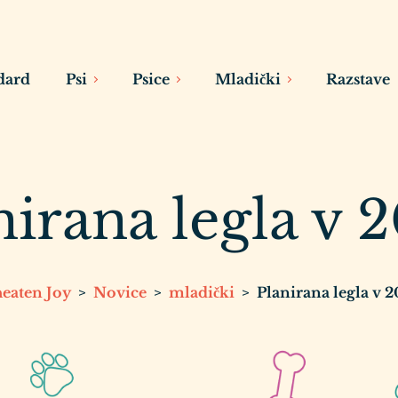
dard
Psi
Psice
Mladički
Razstave
nirana legla v 
eaten Joy
>
Novice
>
mladički
>
Planirana legla v 